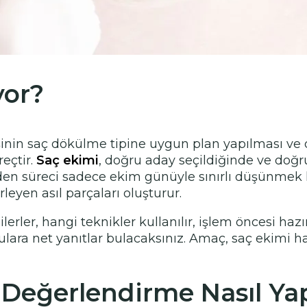
yor?
şinin saç dökülme tipine uygun plan yapılması ve 
reçtir.
Saç ekimi
, doğru aday seçildiğinde ve doğ
den süreci sadece ekim günüyle sınırlı düşünmek ha
leyen asıl parçaları oluşturur.
rler, hangi teknikler kullanılır, işlem öncesi hazır
lara net yanıtlar bulacaksınız. Amaç, saç ekimi ha
eğerlendirme Nasıl Yapı