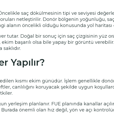
celikle saç dökülmesinin tipi ve seviyesi değerlend
uları netleştirilir. Donör bölgenin yoğunluğu, saç t
gi alanın öncelikli olduğu konusunda yol haritası ç
r tutar. Doğal bir sonuç için saç çizgisinin yüz o
ekim başarılı olsa bile yapay bir görüntü verebili
 saklıdır.
r Yapılır?
dilen kısmı ekim günüdür. İşlem genellikle donör
eftler, canlılığını koruyacak şekilde uygun koşulla
kiler.
yerleşim planlanır. FUE planında kanallar açılır ve
ir. Burada önemli olan hız değil, yön ve açı kontrolü