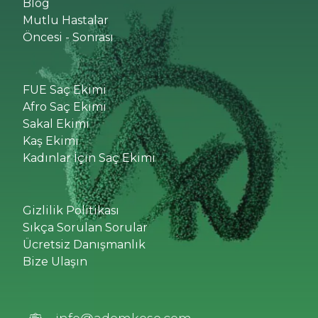
Blog
Mutlu Hastalar
Öncesi - Sonrası
FUE Saç Ekimi
Afro Saç Ekimi
Sakal Ekimi
Kaş Ekimi
Kadınlar İçin Saç Ekimi
Gizlilik Politikası
Sıkça Sorulan Sorular
Ücretsiz Danışmanlık
Bize Ulaşın