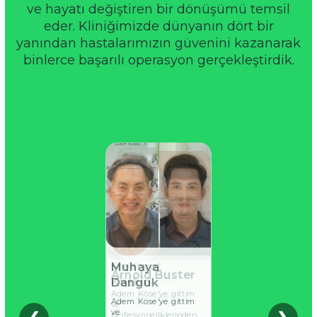
ve hayatı değiştiren bir dönüşümü temsil
eder. Kliniğimizde dünyanın dört bir
yanından hastalarımızın güvenini kazanarak
binlerce başarılı operasyon gerçekleştirdik.
Stefhan
Muhaya
Mehmet
Arnold Buster
Ahmet Kul
Guttier
Danguk
Keskin
Adem Köse'ye gittim
Adem Köse'ye gittim
Adem Köse'ye gittim
Adem Köse'ye gittim
Adem Köse'ye gittim
ve
ve
ve
ve
ve
profesyonelliklerinden