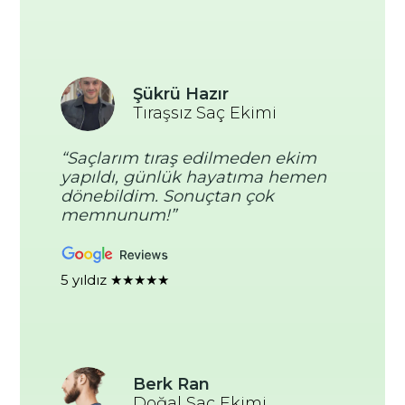
Şükrü Hazır
Tıraşsız Saç Ekimi
“Saçlarım tıraş edilmeden ekim
yapıldı, günlük hayatıma hemen
dönebildim. Sonuçtan çok
memnunum!”
5 yıldız ★★★★★
Berk Ran
Doğal Saç Ekimi